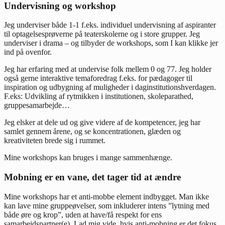
Undervisning og workshop
Jeg underviser både 1-1 f.eks. individuel undervisning af aspiranter
til optagelsesprøverne på teaterskolerne og i store grupper. Jeg
underviser i drama – og tilbyder de workshops, som I kan klikke jer
ind på ovenfor.
Jeg har erfaring med at undervise folk mellem 0 og 77. Jeg holder
også gerne interaktive temaforedrag f.eks. for pædagoger til
inspiration og udbygning af muligheder i daginstitutionshverdagen.
F.eks: Udvikling af rytmikken i institutionen, skoleparathed,
gruppesamarbejde…
Jeg elsker at dele ud og give videre af de kompetencer, jeg har
samlet gennem årene, og se koncentrationen, glæden og
kreativiteten brede sig i rummet.
Mine workshops kan bruges i mange sammenhænge.
Mobning er en vane, det tager tid at ændre
Mine workshops har et anti-mobbe element indbygget. Man ikke
kan lave mine gruppeøvelser, som inkluderer intens ”lytning med
både øre og krop”, uden at have/få respekt for ens
samarbejdspartner(e). Lad mig vide, hvis anti-mobning er det fokus,