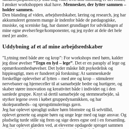
I ønsker workshoppen skal have.
Mennesker, der lytter sammen –
holder sammen.
Den blanding af viden, arbejdsredskaber, læring og research, jeg har
akkumuleret gennem mange år indenfor både de pædagogiske,
musiske, og sceniske fag, har dannet grundlaget for udviklingen af
mine egne øvelser/lege/komponenter, og jeg nyder at dele det hele
med jer andre.
Uddybning af et af mine arbejdsredskaber
”Lytning med både øre og krop”: For workshops med børn, kalder
jeg disse øvelser
”Tegn en lyd – lege”
. Det er en paraply af lege og
opmærksomhedsøvelser. Det lyder måske lidt psykedelisk og
hippieagtigt, men er funderet på forskning: At sammenkæde
forskellige oplevelser af lytten – med øre og krop – stimulerer
nervebaner og hjerneceller til at samarbejde bedre og hurtigere, og
skaber større innovation og kreativitet både i individet og i den
samlede gruppe. Knyt så dertil samarbejde og stemmearbejde, så
styrker legene oven i købet gruppedynamikken, og har
skoleparatheds– og sprogstimulerings gavn.
Jeg har oplevet sprogligt usikre børn blomstre og få selvtillid,
oplevet generte og angste børn og unge lege med og tage ansvar. Og
pludselig turde stille sig frem og sige deres egne ord i en forsamling.
Jeg har oplevet glæden ved, at eleverne opdagede sproget sammen